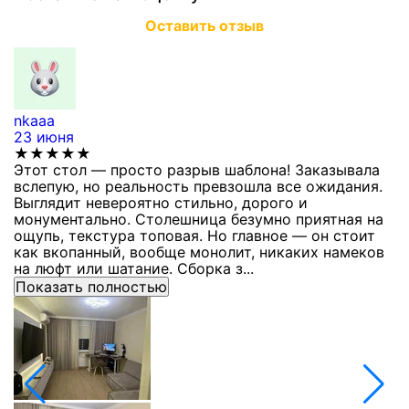
Оставить отзыв
nkaaa
К
23 июня
1
★★★★★
Этот стол — просто разрыв шаблона! Заказывала
С
вслепую, но реальность превзошла все ожидания.
п
Выглядит невероятно стильно, дорого и
з
монументально. Столешница безумно приятная на
п
ощупь, текстура топовая. Но главное — он стоит
с
как вкопанный, вообще монолит, никаких намеков
с
на люфт или шатание. Сборка з...
Показать полностью