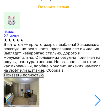
Оставить отзыв
nkaaa
К
23 июня
1
★★★★★
Этот стол — просто разрыв шаблона! Заказывала
С
вслепую, но реальность превзошла все ожидания.
п
Выглядит невероятно стильно, дорого и
з
монументально. Столешница безумно приятная на
п
ощупь, текстура топовая. Но главное — он стоит
с
как вкопанный, вообще монолит, никаких намеков
с
на люфт или шатание. Сборка з...
Показать полностью