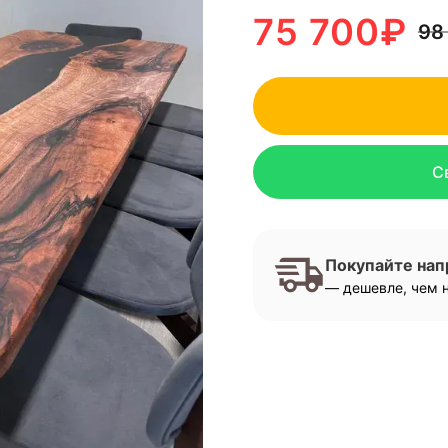
75 700
₽
98
С
Покупайте на
— дешевле, чем н