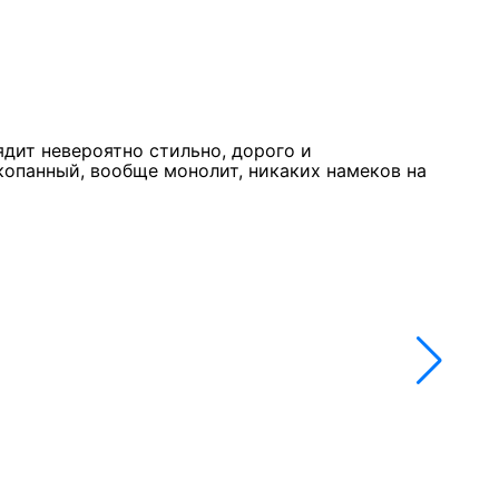
Курк
11 м
★★
ядит невероятно стильно, дорого и
Стол
копанный, вообще монолит, никаких намеков на
недо