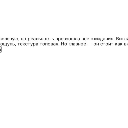
вслепую, но реальность превзошла все ожидания. Выгл
ощупь, текстура топовая. Но главное — он стоит как в
ю