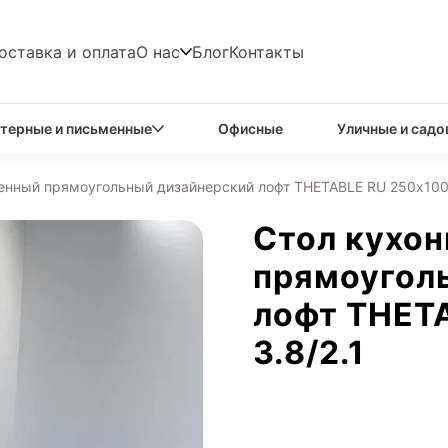
оставка и оплата
О нас
Блог
Контакты
терные и письменные
Офисные
Уличные и садо
енный прямоугольный дизайнерский лофт THETABLE RU 250х100 
Стол кухо
прямоугол
лофт THET
3.8/2.1