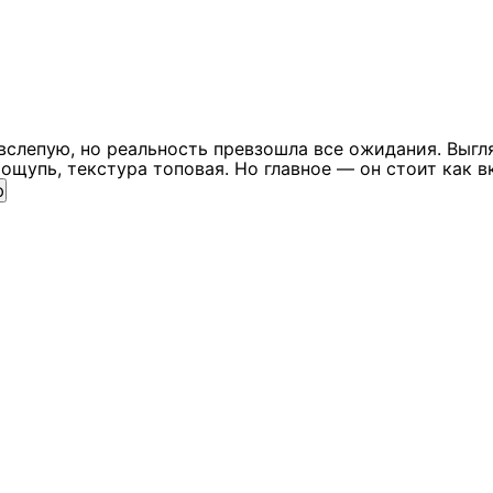
вслепую, но реальность превзошла все ожидания. Выгл
ощупь, текстура топовая. Но главное — он стоит как в
ю