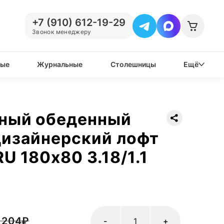
+7 (910) 612-19-29
Звонок менеджеру
вые
Журнальные
Столешницы
Ещё
нный обеденный
дизайнерский лофт
U 180х80 3.18/1.1
 204
₽
-
+