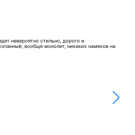
Курк
11 м
★★
ядит невероятно стильно, дорого и
Стол
копанный, вообще монолит, никаких намеков на
недо