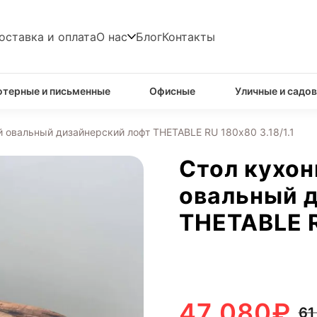
оставка и оплата
О нас
Блог
Контакты
терные и письменные
Офисные
Уличные и садо
 овальный дизайнерский лофт THETABLE RU 180х80 3.18/1.1
Стол кухо
овальный 
THETABLE R
47 080
₽
61