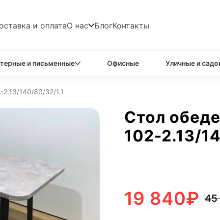
оставка и оплата
О нас
Блог
Контакты
терные и письменные
Офисные
Уличные и садо
2.13/140/80/32/1.1
Стол обед
102-2.13/14
19 840
₽
45