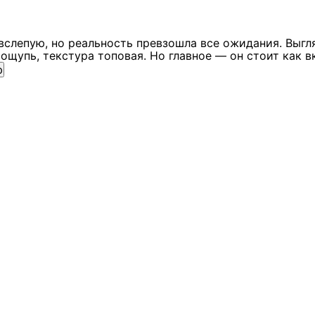
вслепую, но реальность превзошла все ожидания. Выгл
ощупь, текстура топовая. Но главное — он стоит как в
ю