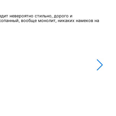
Курк
11 м
★★
ядит невероятно стильно, дорого и
Стол
копанный, вообще монолит, никаких намеков на
недо