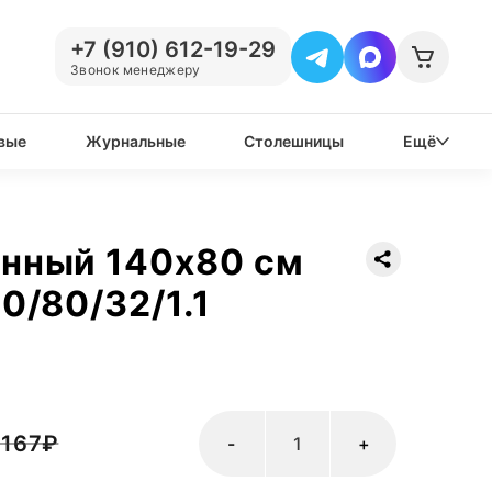
+7 (910) 612-19-29
Звонок менеджеру
вые
Журнальные
Столешницы
Ещё
енный 140х80 см
0/80/32/1.1
 167
₽
-
+