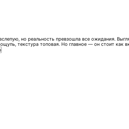
вслепую, но реальность превзошла все ожидания. Выгл
ощупь, текстура топовая. Но главное — он стоит как в
ю