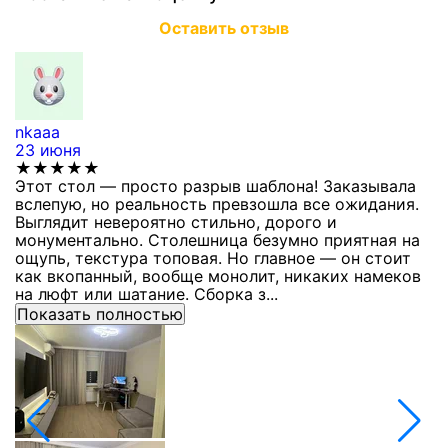
Оставить отзыв
nkaaa
К
23 июня
1
★★★★★
Этот стол — просто разрыв шаблона! Заказывала
С
вслепую, но реальность превзошла все ожидания.
п
Выглядит невероятно стильно, дорого и
з
монументально. Столешница безумно приятная на
п
ощупь, текстура топовая. Но главное — он стоит
с
как вкопанный, вообще монолит, никаких намеков
с
на люфт или шатание. Сборка з...
Показать полностью