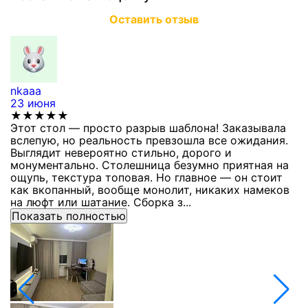
Оставить отзыв
nkaaa
К
23 июня
1
★★★★★
Этот стол — просто разрыв шаблона! Заказывала
С
вслепую, но реальность превзошла все ожидания.
п
Выглядит невероятно стильно, дорого и
з
монументально. Столешница безумно приятная на
п
ощупь, текстура топовая. Но главное — он стоит
с
как вкопанный, вообще монолит, никаких намеков
с
на люфт или шатание. Сборка з...
Показать полностью