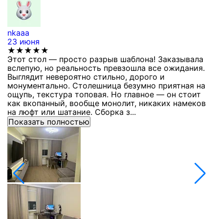
nkaaa
К
23 июня
1
★★★★★
Этот стол — просто разрыв шаблона! Заказывала
С
вслепую, но реальность превзошла все ожидания.
п
Выглядит невероятно стильно, дорого и
з
монументально. Столешница безумно приятная на
п
ощупь, текстура топовая. Но главное — он стоит
с
как вкопанный, вообще монолит, никаких намеков
с
на люфт или шатание. Сборка з...
Показать полностью