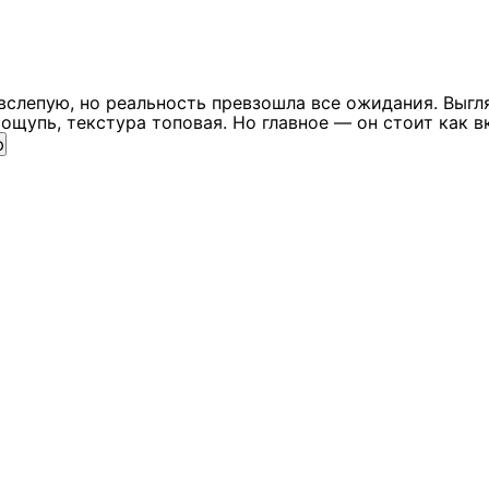
вслепую, но реальность превзошла все ожидания. Выгл
ощупь, текстура топовая. Но главное — он стоит как в
ю