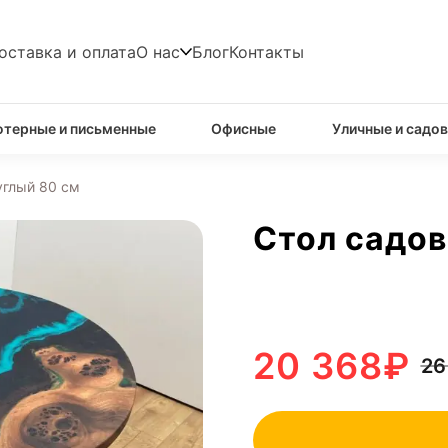
оставка и оплата
О нас
Блог
Контакты
терные и письменные
Офисные
Уличные и садо
углый 80 см
Стол садов
20 368
₽
26