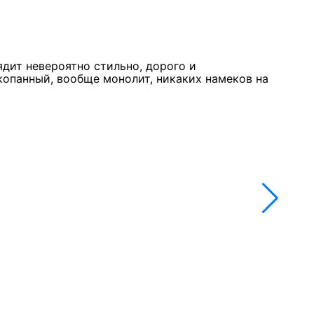
Курк
11 м
★★
ядит невероятно стильно, дорого и
Стол
копанный, вообще монолит, никаких намеков на
недо