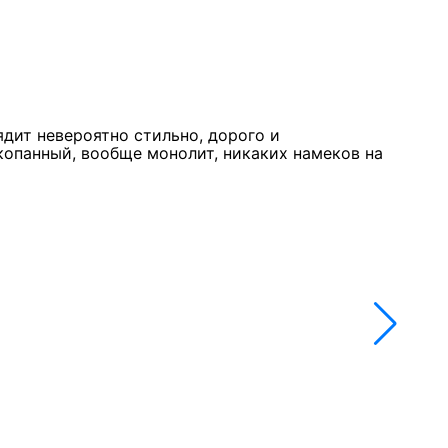
Курк
11 м
★★
ядит невероятно стильно, дорого и
Стол
копанный, вообще монолит, никаких намеков на
недо