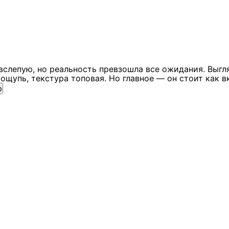
вслепую, но реальность превзошла все ожидания. Выгл
ощупь, текстура топовая. Но главное — он стоит как в
ю