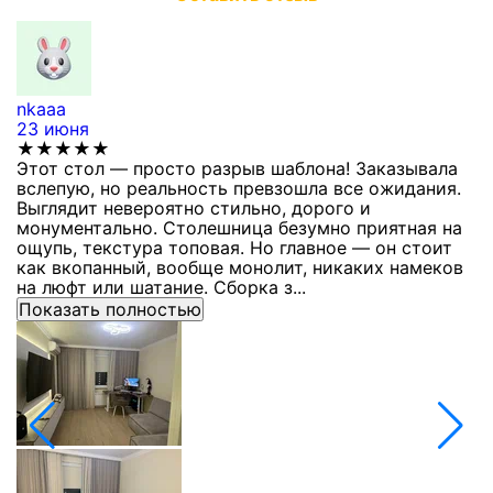
nkaaa
К
23 июня
1
★★★★★
Этот стол — просто разрыв шаблона! Заказывала
С
вслепую, но реальность превзошла все ожидания.
п
Выглядит невероятно стильно, дорого и
з
монументально. Столешница безумно приятная на
п
ощупь, текстура топовая. Но главное — он стоит
с
как вкопанный, вообще монолит, никаких намеков
с
на люфт или шатание. Сборка з...
Показать полностью