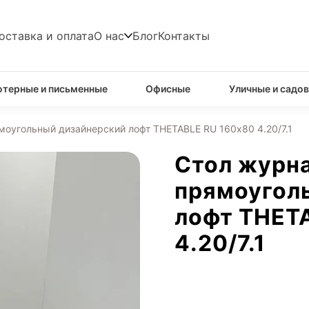
оставка и оплата
О нас
Блог
Контакты
терные и письменные
Офисные
Уличные и садо
оугольный дизайнерский лофт THETABLE RU 160х80 4.20/7.1
Стол журн
прямоугол
лофт THET
4.20/7.1