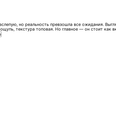
вслепую, но реальность превзошла все ожидания. Выгл
ощупь, текстура топовая. Но главное — он стоит как в
ю