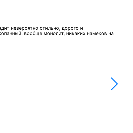
Курк
11 м
★★
ядит невероятно стильно, дорого и
Стол
копанный, вообще монолит, никаких намеков на
недо