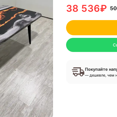
38 536
₽
50
С
Покупайте на
— дешевле, чем н