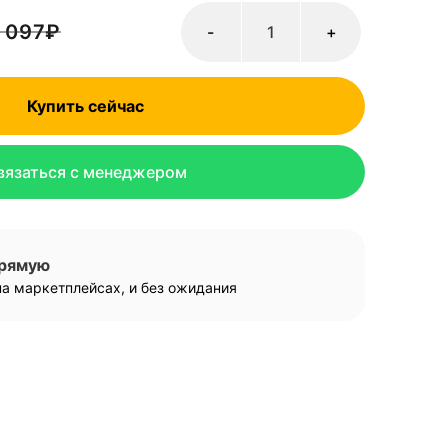
 097
₽
-
+
Купить сейчас
вязаться с менеджером
прямую
а маркетплейсах, и без ожидания