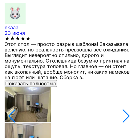
nkaaa
К
23 июня
1
★★★★★
Этот стол — просто разрыв шаблона! Заказывала
С
вслепую, но реальность превзошла все ожидания.
п
Выглядит невероятно стильно, дорого и
з
монументально. Столешница безумно приятная на
п
ощупь, текстура топовая. Но главное — он стоит
с
как вкопанный, вообще монолит, никаких намеков
с
на люфт или шатание. Сборка з...
Показать полностью