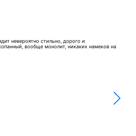
Курк
11 м
★★
ядит невероятно стильно, дорого и
Стол
копанный, вообще монолит, никаких намеков на
недо