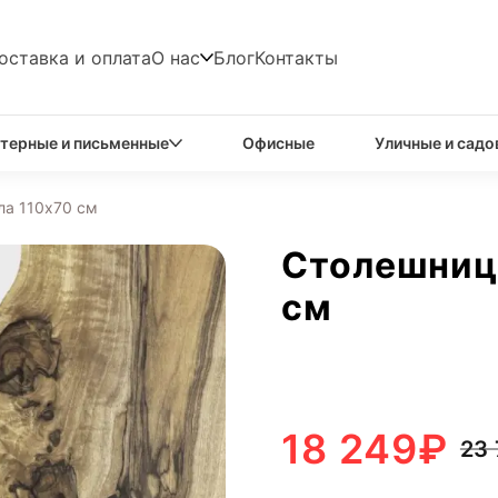
оставка и оплата
О нас
Блог
Контакты
терные и письменные
Офисные
Уличные и садо
ла 110х70 см
Столешница
см
18 249
₽
23