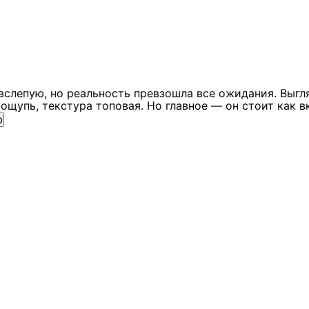
вслепую, но реальность превзошла все ожидания. Выгл
ощупь, текстура топовая. Но главное — он стоит как в
ю