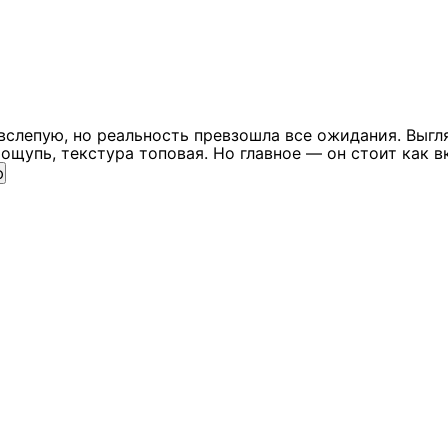
вслепую, но реальность превзошла все ожидания. Выгл
ощупь, текстура топовая. Но главное — он стоит как в
ю