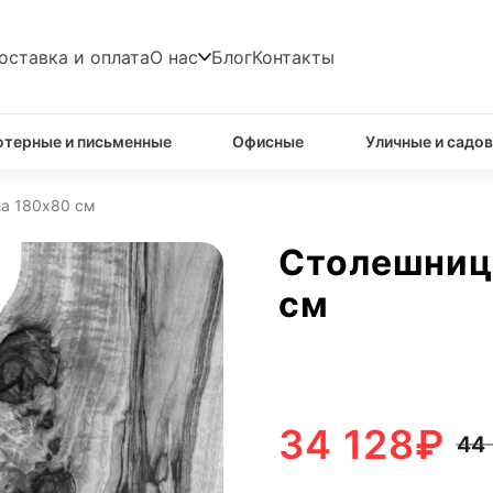
оставка и оплата
О нас
Блог
Контакты
терные и письменные
Офисные
Уличные и садо
ла 180х80 см
Столешница
см
34 128
₽
44