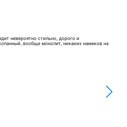
Курк
11 м
★★
ядит невероятно стильно, дорого и
Стол
копанный, вообще монолит, никаких намеков на
недо