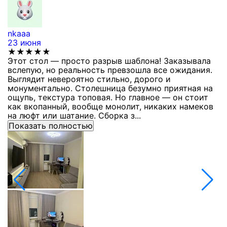
nkaaa
К
23 июня
1
★★★★★
Этот стол — просто разрыв шаблона! Заказывала
С
вслепую, но реальность превзошла все ожидания.
п
Выглядит невероятно стильно, дорого и
з
монументально. Столешница безумно приятная на
п
ощупь, текстура топовая. Но главное — он стоит
с
как вкопанный, вообще монолит, никаких намеков
с
на люфт или шатание. Сборка з...
Показать полностью