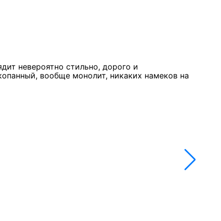
Курк
11 м
★★
ядит невероятно стильно, дорого и
Стол
копанный, вообще монолит, никаких намеков на
недо