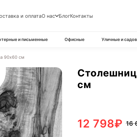
оставка и оплата
О нас
Блог
Контакты
терные и письменные
Офисные
Уличные и садо
ла 90х60 см
Столешниц
см
12 798
₽
16 