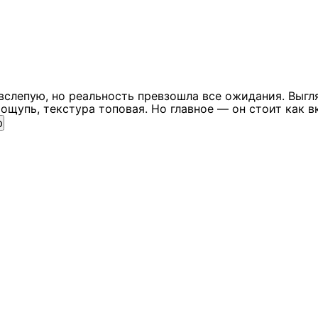
вслепую, но реальность превзошла все ожидания. Выгл
ощупь, текстура топовая. Но главное — он стоит как в
ю