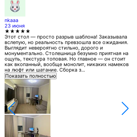
nkaaa
К
23 июня
1
★★★★★
Этот стол — просто разрыв шаблона! Заказывала
С
вслепую, но реальность превзошла все ожидания.
п
Выглядит невероятно стильно, дорого и
з
монументально. Столешница безумно приятная на
п
ощупь, текстура топовая. Но главное — он стоит
с
как вкопанный, вообще монолит, никаких намеков
с
на люфт или шатание. Сборка з...
Показать полностью