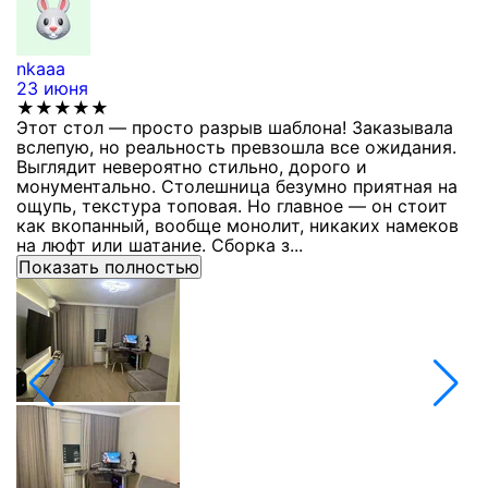
nkaaa
К
23 июня
1
★★★★★
Этот стол — просто разрыв шаблона! Заказывала
С
вслепую, но реальность превзошла все ожидания.
п
Выглядит невероятно стильно, дорого и
з
монументально. Столешница безумно приятная на
п
ощупь, текстура топовая. Но главное — он стоит
с
как вкопанный, вообще монолит, никаких намеков
с
на люфт или шатание. Сборка з...
Показать полностью