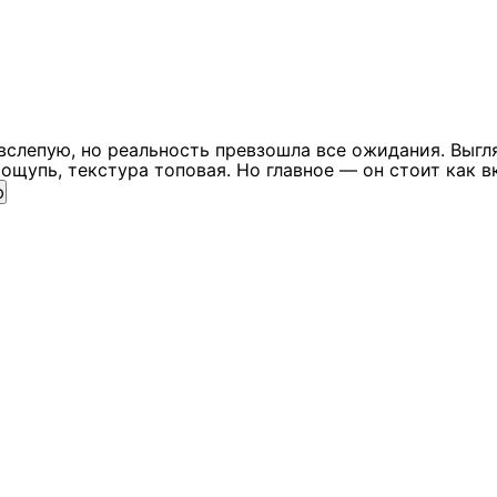
вслепую, но реальность превзошла все ожидания. Выгл
ощупь, текстура топовая. Но главное — он стоит как в
ю