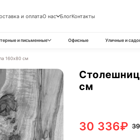
оставка и оплата
О нас
Блог
Контакты
терные и письменные
Офисные
Уличные и садо
ла 160х80 см
Столешница
см
30 336
₽
39