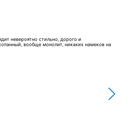
Курк
11 м
★★
ядит невероятно стильно, дорого и
Стол
копанный, вообще монолит, никаких намеков на
недо