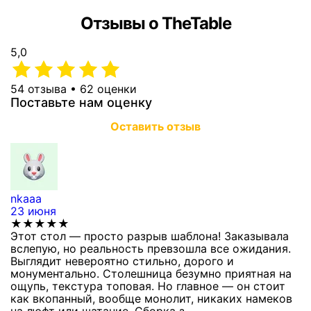
Отзывы о TheTable
5,0
54 отзыва • 62 оценки
Поставьте нам оценку
Оставить отзыв
nkaaa
К
23 июня
1
★★★★★
Этот стол — просто разрыв шаблона! Заказывала
С
вслепую, но реальность превзошла все ожидания.
п
Выглядит невероятно стильно, дорого и
з
монументально. Столешница безумно приятная на
п
ощупь, текстура топовая. Но главное — он стоит
с
как вкопанный, вообще монолит, никаких намеков
с