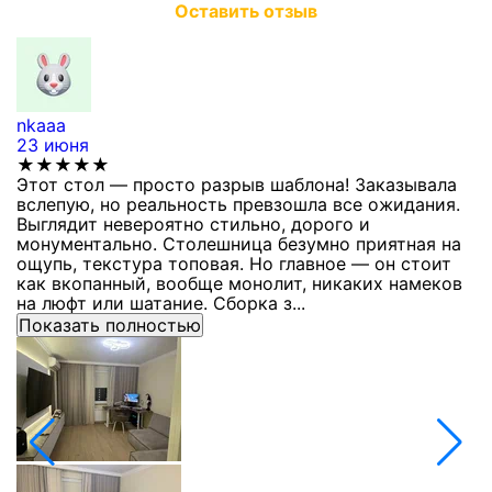
Оставить отзыв
nkaaa
К
23 июня
1
★★★★★
Этот стол — просто разрыв шаблона! Заказывала
С
вслепую, но реальность превзошла все ожидания.
п
Выглядит невероятно стильно, дорого и
з
монументально. Столешница безумно приятная на
п
ощупь, текстура топовая. Но главное — он стоит
с
как вкопанный, вообще монолит, никаких намеков
с
на люфт или шатание. Сборка з...
Показать полностью