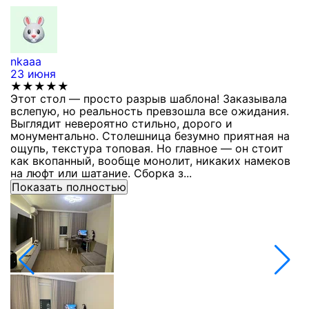
nkaaa
К
23 июня
1
★★★★★
Этот стол — просто разрыв шаблона! Заказывала
С
вслепую, но реальность превзошла все ожидания.
п
Выглядит невероятно стильно, дорого и
з
монументально. Столешница безумно приятная на
п
ощупь, текстура топовая. Но главное — он стоит
с
как вкопанный, вообще монолит, никаких намеков
с
на люфт или шатание. Сборка з...
Показать полностью