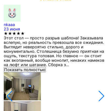
nkaaa
К
23 июня
1
★★★★★
Этот стол — просто разрыв шаблона! Заказывала
С
вслепую, но реальность превзошла все ожидания.
п
Выглядит невероятно стильно, дорого и
з
монументально. Столешница безумно приятная на
п
ощупь, текстура топовая. Но главное — он стоит
с
как вкопанный, вообще монолит, никаких намеков
с
на люфт или шатание. Сборка з...
Показать полностью