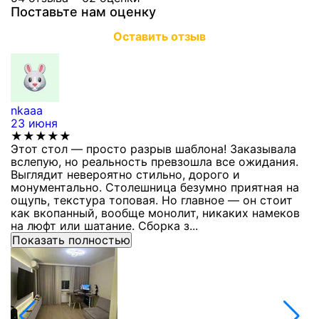
Поставьте нам оценку
Оставить отзыв
nkaaa
К
23 июня
1
★★★★★
Этот стол — просто разрыв шаблона! Заказывала
С
вслепую, но реальность превзошла все ожидания.
п
Выглядит невероятно стильно, дорого и
з
монументально. Столешница безумно приятная на
п
ощупь, текстура топовая. Но главное — он стоит
с
как вкопанный, вообще монолит, никаких намеков
с
на люфт или шатание. Сборка з...
Показать полностью