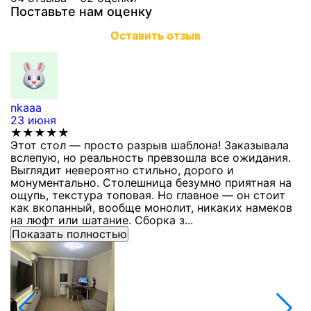
Поставьте нам оценку
Оставить отзыв
nkaaa
К
23 июня
1
★★★★★
Этот стол — просто разрыв шаблона! Заказывала
С
вслепую, но реальность превзошла все ожидания.
п
Выглядит невероятно стильно, дорого и
з
монументально. Столешница безумно приятная на
п
ощупь, текстура топовая. Но главное — он стоит
с
как вкопанный, вообще монолит, никаких намеков
с
на люфт или шатание. Сборка з...
Показать полностью