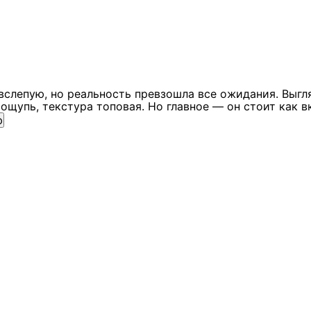
вслепую, но реальность превзошла все ожидания. Выгл
ощупь, текстура топовая. Но главное — он стоит как в
ю