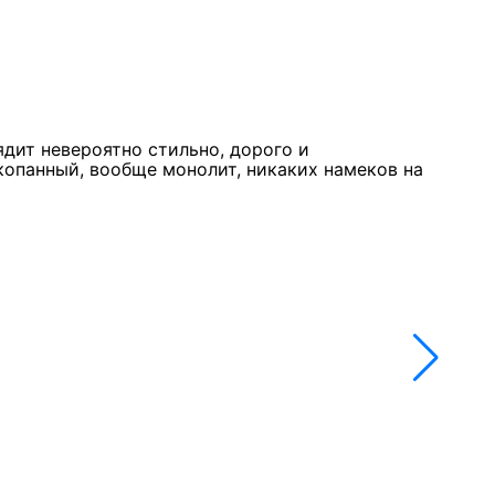
Курк
11 м
★★
ядит невероятно стильно, дорого и
Стол
копанный, вообще монолит, никаких намеков на
недо