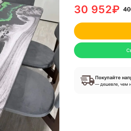
30 952
₽
40
С
Покупайте на
— дешевле, чем н