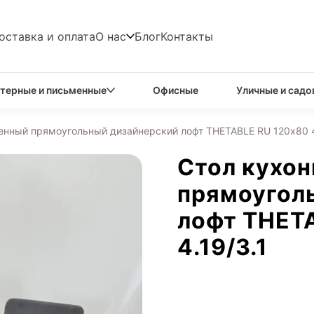
оставка и оплата
О нас
Блог
Контакты
терные и письменные
Офисные
Уличные и садо
енный прямоугольный дизайнерский лофт THETABLE RU 120х80 4
Стол кухо
прямоугол
лофт THET
4.19/3.1