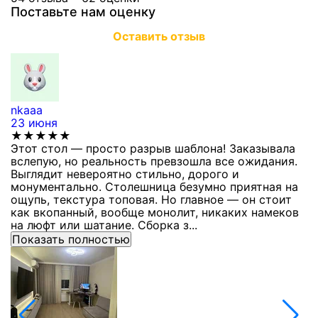
Поставьте нам оценку
Оставить отзыв
nkaaa
К
23 июня
1
★★★★★
Этот стол — просто разрыв шаблона! Заказывала
С
вслепую, но реальность превзошла все ожидания.
п
Выглядит невероятно стильно, дорого и
з
монументально. Столешница безумно приятная на
п
ощупь, текстура топовая. Но главное — он стоит
с
как вкопанный, вообще монолит, никаких намеков
с
на люфт или шатание. Сборка з...
Показать полностью