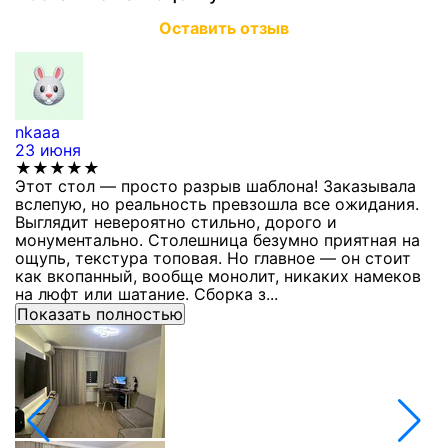
Оставить отзыв
nkaaa
К
23 июня
1
★★★★★
Этот стол — просто разрыв шаблона! Заказывала
С
вслепую, но реальность превзошла все ожидания.
п
Выглядит невероятно стильно, дорого и
з
монументально. Столешница безумно приятная на
п
ощупь, текстура топовая. Но главное — он стоит
с
как вкопанный, вообще монолит, никаких намеков
с
на люфт или шатание. Сборка з...
Показать полностью