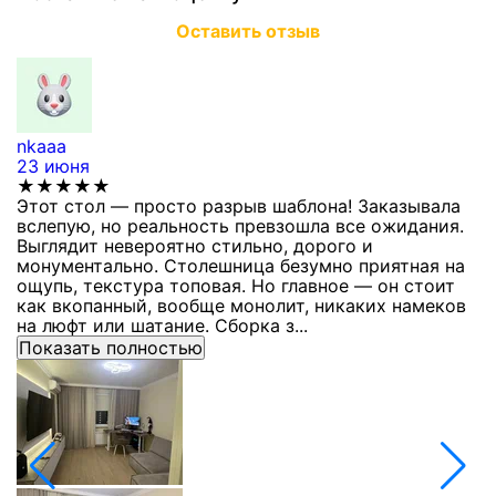
Оставить отзыв
nkaaa
К
23 июня
1
★★★★★
Этот стол — просто разрыв шаблона! Заказывала
С
вслепую, но реальность превзошла все ожидания.
п
Выглядит невероятно стильно, дорого и
з
монументально. Столешница безумно приятная на
п
ощупь, текстура топовая. Но главное — он стоит
с
как вкопанный, вообще монолит, никаких намеков
с
на люфт или шатание. Сборка з...
Показать полностью