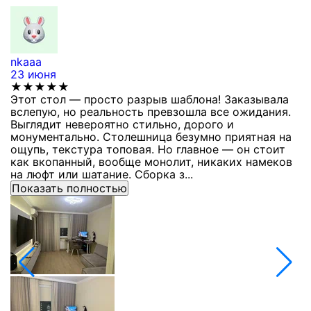
nkaaa
К
23 июня
1
★★★★★
Этот стол — просто разрыв шаблона! Заказывала
С
вслепую, но реальность превзошла все ожидания.
п
Выглядит невероятно стильно, дорого и
з
монументально. Столешница безумно приятная на
п
ощупь, текстура топовая. Но главное — он стоит
с
как вкопанный, вообще монолит, никаких намеков
с
на люфт или шатание. Сборка з...
Показать полностью