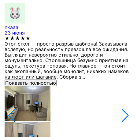
nkaaa
К
23 июня
1
★★★★★
Этот стол — просто разрыв шаблона! Заказывала
С
вслепую, но реальность превзошла все ожидания.
п
Выглядит невероятно стильно, дорого и
з
монументально. Столешница безумно приятная на
п
ощупь, текстура топовая. Но главное — он стоит
с
как вкопанный, вообще монолит, никаких намеков
с
на люфт или шатание. Сборка з...
Показать полностью