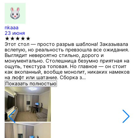
nkaaa
К
23 июня
1
★★★★★
Этот стол — просто разрыв шаблона! Заказывала
С
вслепую, но реальность превзошла все ожидания.
п
Выглядит невероятно стильно, дорого и
з
монументально. Столешница безумно приятная на
п
ощупь, текстура топовая. Но главное — он стоит
с
как вкопанный, вообще монолит, никаких намеков
с
на люфт или шатание. Сборка з...
Показать полностью