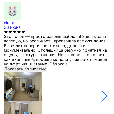
nkaaa
К
23 июня
1
★★★★★
Этот стол — просто разрыв шаблона! Заказывала
С
вслепую, но реальность превзошла все ожидания.
п
Выглядит невероятно стильно, дорого и
з
монументально. Столешница безумно приятная на
п
ощупь, текстура топовая. Но главное — он стоит
с
как вкопанный, вообще монолит, никаких намеков
с
на люфт или шатание. Сборка з...
Показать полностью