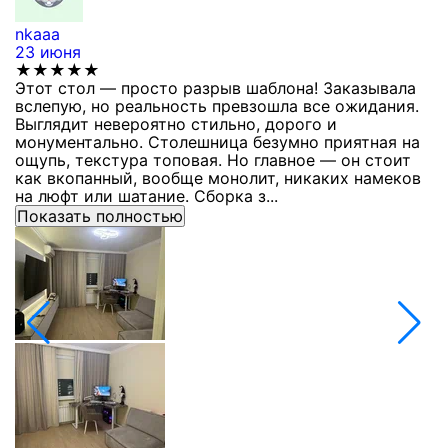
nkaaa
К
23 июня
1
★★★★★
Этот стол — просто разрыв шаблона! Заказывала
С
вслепую, но реальность превзошла все ожидания.
п
Выглядит невероятно стильно, дорого и
з
монументально. Столешница безумно приятная на
п
ощупь, текстура топовая. Но главное — он стоит
с
как вкопанный, вообще монолит, никаких намеков
с
на люфт или шатание. Сборка з...
Показать полностью