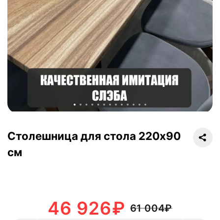
Столешница для стола 220х90
см
46 926
₽
61 004
₽